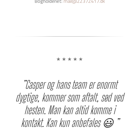
Bogholderiet:
mail@22372417.dk
★ ★ ★ ★ ★
”Casper og hans team er enormt
dygtige, kommer som aftalt, sød ved
hesten. Man kan altid komme i
kontakt. Kan kun anbefales 😃 ”